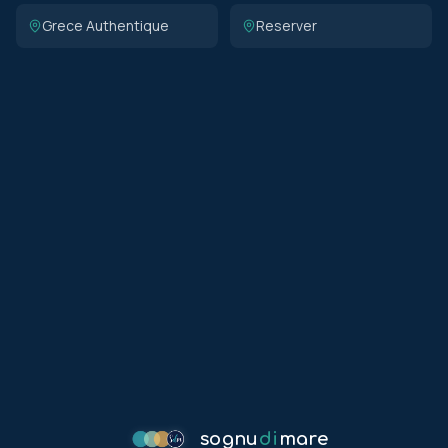
Grece Authentique
Reserver
sognu
di
mare