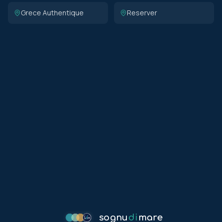
Grece Authentique
Reserver
sognu
di
mare