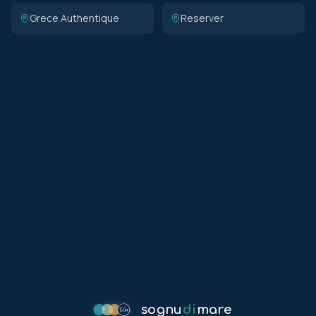
Grece Authentique
Reserver
sognu
di
mare