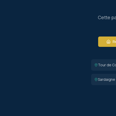
Cette pa
Re
Tour de C
Sardaigne