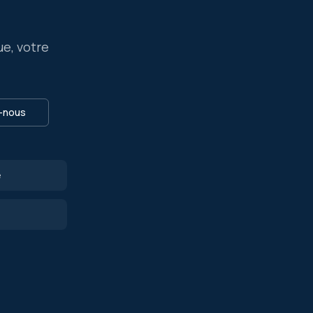
ue, votre
-nous
e