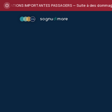
FORMATIONS IMPORTANTES PASSAGERS — Suite à des dommages subi
sognu
di
mare