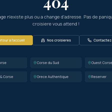
404
ge n'existe plus ou a change d'adresse. Pas de paniq
croisiere vous attend !
tour a l'accueil
Nos croisieres
Contactez
orse
Corse du Sud
Ouest Cors
 & Corse
Grece Authentique
Reserver