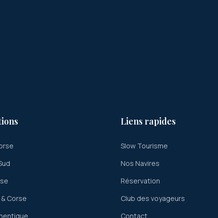
tions
Liens rapides
orse
Slow Tourisme
Sud
Nos Navires
rse
Réservation
 & Corse
Club des voyageurs
hentique
Contact