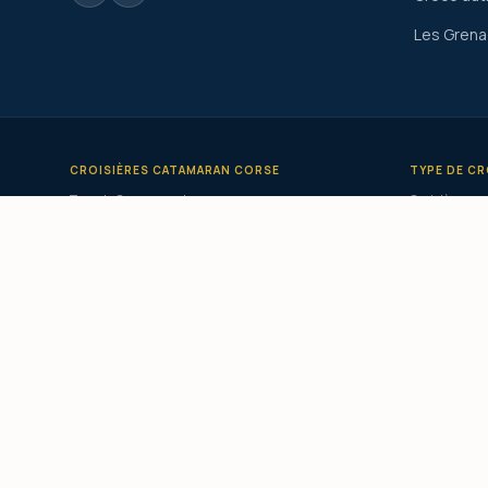
Les Grena
CROISIÈRES CATAMARAN CORSE
TYPE DE CR
Tour de Corse en catamaran
Croisière en 
Croisière catamaran Corse du Sud
Privatisatio
Croisière catamaran Ouest Corse
Catamaran c
Croisière catamaran Sardaigne
Catamaran l
Croisière catamaran Grèce
Croisière pe
Croisière catamaran Cyclades
Croisière to
Croisière catamaran Grenadines
Croisière éc