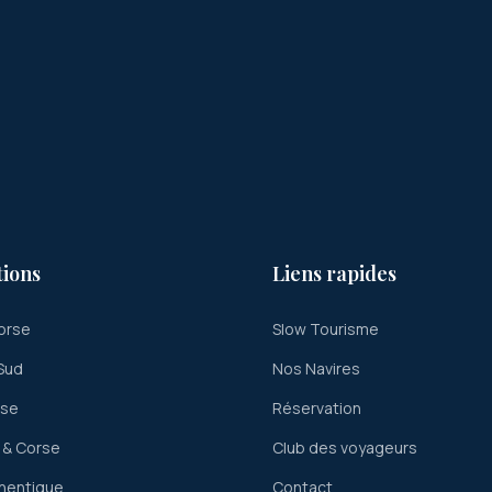
tions
Liens rapides
orse
Slow Tourisme
Sud
Nos Navires
rse
Réservation
 & Corse
Club des voyageurs
hentique
Contact