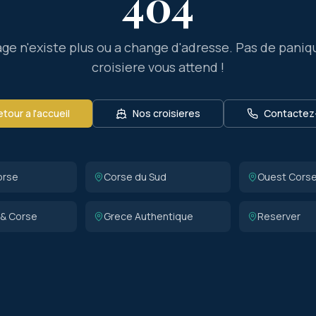
404
ge n'existe plus ou a change d'adresse. Pas de paniq
croisiere vous attend !
tour a l'accueil
Nos croisieres
Contactez
orse
Corse du Sud
Ouest Cors
 & Corse
Grece Authentique
Reserver