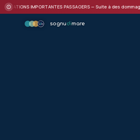
FORMATIONS IMPORTANTES PASSAGERS — Suite à des dommages subi
sognu
di
mare