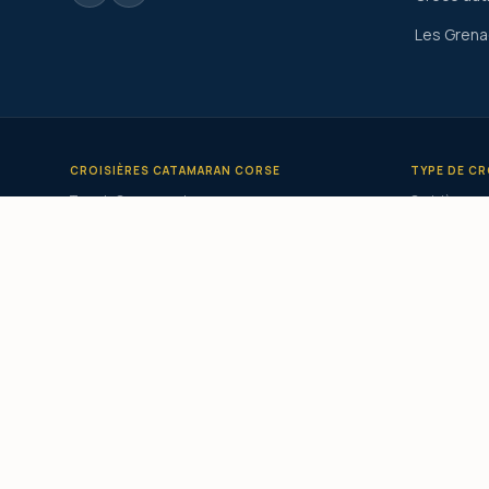
Les Grena
CROISIÈRES CATAMARAN CORSE
TYPE DE CR
Tour de Corse en catamaran
Croisière en 
Croisière catamaran Corse du Sud
Privatisatio
Croisière catamaran Ouest Corse
Catamaran c
Croisière catamaran Sardaigne
Catamaran l
Croisière catamaran Grèce
Croisière pe
Croisière catamaran Cyclades
Croisière to
Croisière catamaran Grenadines
Croisière éc