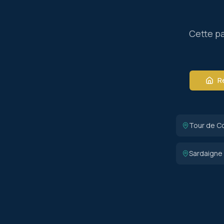
Cette pa
Re
Tour de C
Sardaigne