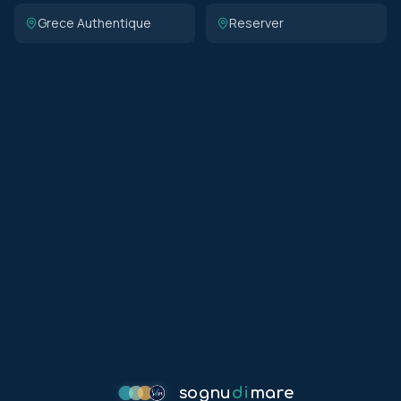
Grece Authentique
Reserver
sognu
di
mare