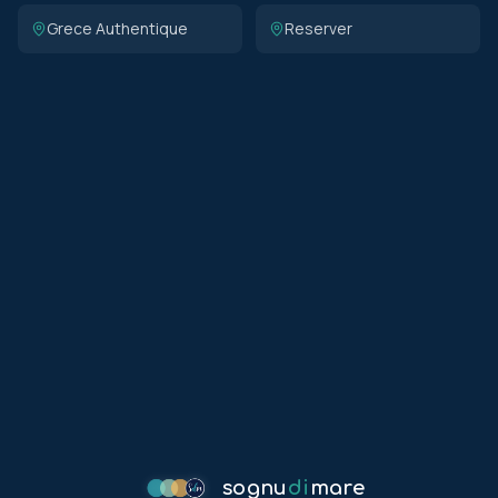
Grece Authentique
Reserver
sognu
di
mare