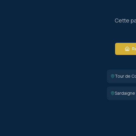
Cette pa
Re
Tour de C
Sardaigne