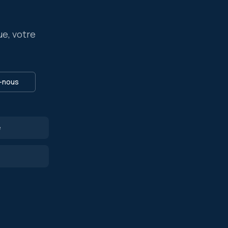
ue, votre
-nous
e