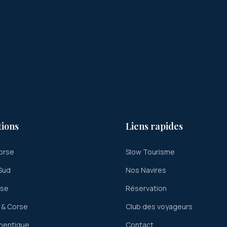
tions
Liens rapides
orse
Slow Tourisme
Sud
Nos Navires
rse
Réservation
 & Corse
Club des voyageurs
hentique
Contact