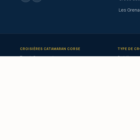
Les Grena
CROISIÈRES CATAMARAN CORSE
TYPE DE CR
Tour de Corse en catamaran
Croisière en 
Croisière catamaran Corse du Sud
Privatisatio
Croisière catamaran Ouest Corse
Catamaran c
Croisière catamaran Sardaigne
Catamaran l
Croisière catamaran Grèce
Croisière pe
Croisière catamaran Cyclades
Croisière to
Croisière catamaran Grenadines
Croisière éc