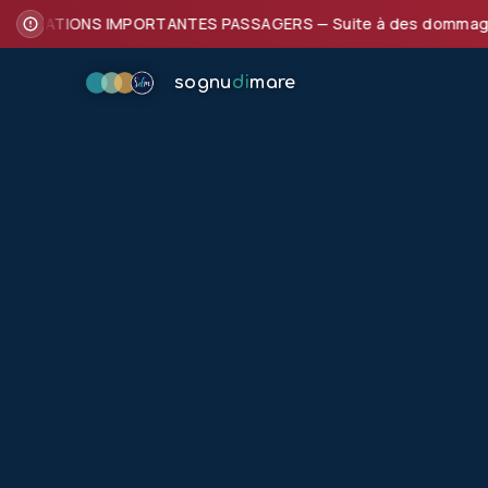
FORMATIONS IMPORTANTES PASSAGERS — Suite à des dommages subi
sognu
di
mare