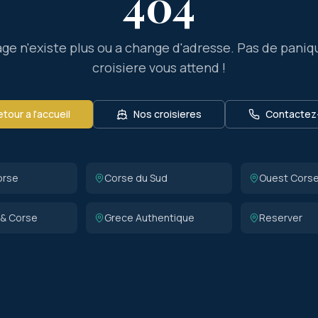
404
ge n'existe plus ou a change d'adresse. Pas de paniq
croisiere vous attend !
tour a l'accueil
Nos croisieres
Contactez
orse
Corse du Sud
Ouest Cors
 & Corse
Grece Authentique
Reserver